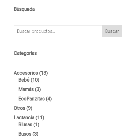
Búsqueda
Buscar
Categorias
13
Accesorios
13
10
productos
Bebé
10
productos
3
Mamás
3
productos
4
EcoPanzitas
4
productos
9
Otros
9
productos
11
Lactancia
11
1
productos
Blusas
1
producto
3
Busos
3