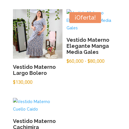
¡Oferta!
Vestido Materno
Elegante Manga
Media Gales
Rango
$
60,000
-
$
80,000
Vestido Materno
de
Largo Bolero
precios:
$
130,000
desde
$60,000
hasta
$80,000
Vestido Materno
Cachimira