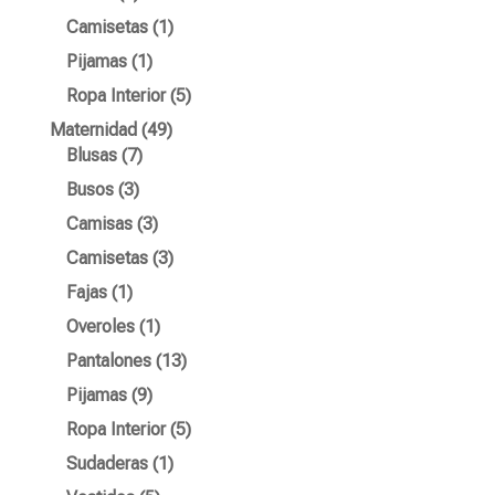
productos
1
Camisetas
1
producto
1
Pijamas
1
producto
5
Ropa Interior
5
productos
49
Maternidad
49
7
productos
Blusas
7
productos
3
Busos
3
productos
3
Camisas
3
productos
3
Camisetas
3
productos
1
Fajas
1
producto
1
Overoles
1
producto
13
Pantalones
13
productos
9
Pijamas
9
productos
5
Ropa Interior
5
productos
1
Sudaderas
1
producto