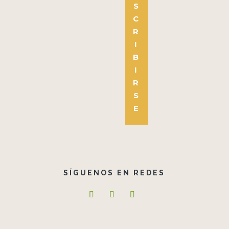
S
C
R
I
B
I
R
S
E
SÍGUENOS EN REDES