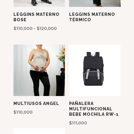
LEGGINS MATERNO
LEGGINS MATERNO
BOSE
TÉRMICO
Rango
$
110,000
-
$
120,000
de
precios:
desde
$110,000
hasta
$120,000
MULTIUSOS ANGEL
PAÑALERA
MULTIFUNCIONAL
$
110,000
BEBE MOCHILA RW-1
$
111,000