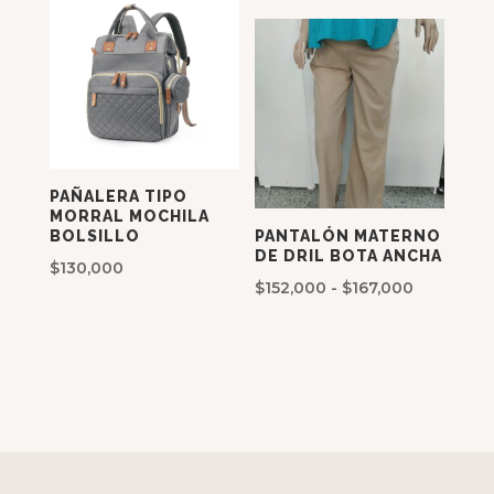
PAÑALERA TIPO
MORRAL MOCHILA
BOLSILLO
PANTALÓN MATERNO
DE DRIL BOTA ANCHA
$
130,000
Rango
$
152,000
-
$
167,000
de
precios:
desde
$152,000
hasta
$167,000