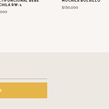
LTIFUNCIONAL BEBE
MOCHILA BOLSILLO
HILA RW-1
$
130,000
1,000
E