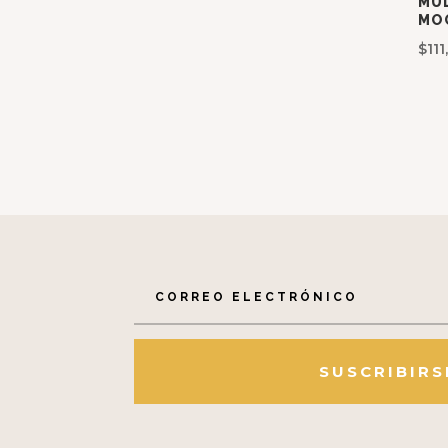
MU
MOC
$
11
SUSCRIBIRS