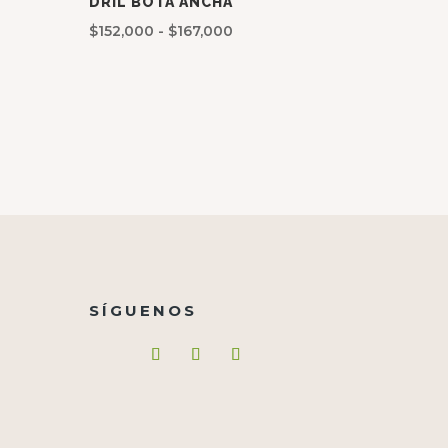
DRIL BOTA ANCHA
Rango
$
152,000
-
$
167,000
de
precios:
desde
$152,000
hasta
$167,000
SÍGUENOS