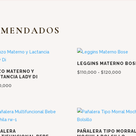
OMENDADOS
LEGGINS MATERNO BOS
ZO MATERNO Y
Rango
$
110,000
-
$
120,000
TANCIA LADY DI
de
0,000
precio
desde
$110,0
hasta
$120,0
ÑALERA
PAÑALERA TIPO MORRA