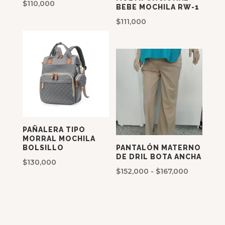
$
110,000
BEBE MOCHILA RW-1
$
111,000
PAÑALERA TIPO
MORRAL MOCHILA
BOLSILLO
PANTALÓN MATERNO
DE DRIL BOTA ANCHA
$
130,000
Rango
$
152,000
-
$
167,000
de
precios:
desde
$152,000