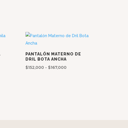
s:
00
00
L
PANTALÓN MATERNO DE
DRIL BOTA ANCHA
Rango
$
152,000
-
$
167,000
de
precios:
desde
$152,000
hasta
$167,000