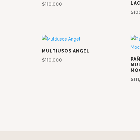
LAC
$
110,000
$
10
MULTIUSOS ANGEL
PA
$
110,000
MU
MOC
$
11