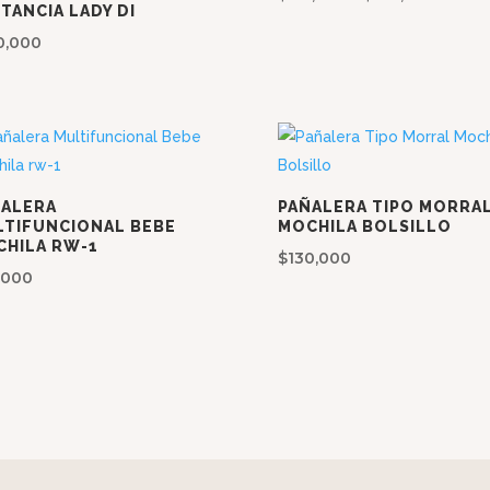
TANCIA LADY DI
de
0,000
precio
desde
$110,0
hasta
$120,0
ÑALERA
PAÑALERA TIPO MORRA
LTIFUNCIONAL BEBE
MOCHILA BOLSILLO
HILA RW-1
$
130,000
1,000